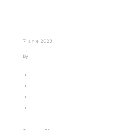
Service
Group
7 iunie 2023
0 Comments
By
andrei@marketingon.ro