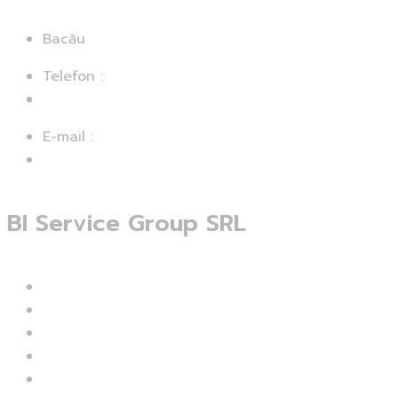
Bacău
Telefon :
+40756 313 992
E-mail :
ovidiu.balan@bisg.ro
BI Service Group SRL
CUI: 43554760
Nr. Înmatriculare: J04/60/2021
Str.: Ion Simionescu 254 C
Sat: Hemeius
Jud.: Bacău