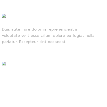
Duis aute irure dolor in reprehenderit in
voluptate velit esse cillum dolore eu fugiat nulla
pariatur. Excepteur sint occaecat
Facebook
Instagram
Twitter
Linkedin