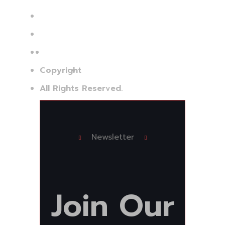
Sat: Hemeius
Jud.: Bacău
Copyright
©Bi Services Group
All Rights Reserved.
Newsletter
Join
Our