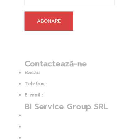
ABONARE
Contactează-ne
Bacău
Telefon :
+40756 313 992
E-mail :
ovidiu.balan@bisg.ro
BI Service Group SRL
CUI: 43554760
Nr. Înmatriculare: J04/60/2021
Str.: Ion Simionescu 254 C