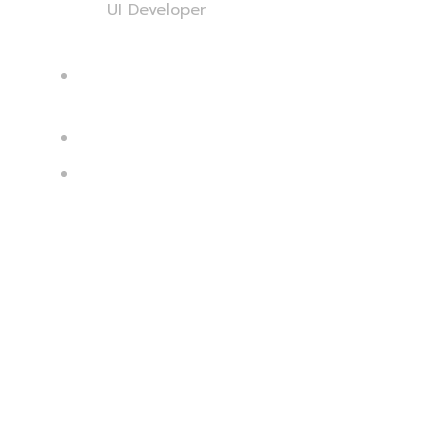
Home
Career
UI Developer
LOCATION :
123 MAIN ST
ANYTOWN, NY 12345
DATE :
24 MARCH, 2023
JOB TYPE :
FULL TIME