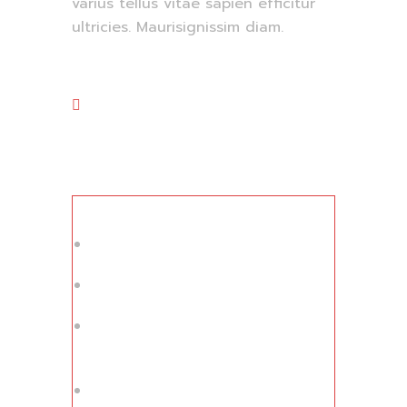
varius tellus vitae sapien efficitur
ultricies. Maurisignissim diam.
Apply Now
Experience :
2+ Years
No of Vacancies :
06
Working Hours :
08 AM To 06
PM
Working Days :
Monday To