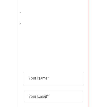
Friday
Salary :
$38K - $45K
Deadline :
30 June 2023
Do You Have Any
Doubts?